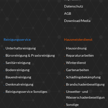
Datenschutz
AGB
Download/Media
Reinigungsservice
Hausmeisterdienst
Unterhaltsreinigung
Hausordnung
Büroreinigung & Praxisreinigung
Reparaturarbeiten
Sanitärreinigung
Winterdienst
Bodenreinigung
Gartenarbeiten
Bauendreinigung
Schädlingsbekämpfung
Denkmalreinigung
Brandschadenbeseitigung
Reinigungsservice Sonstiges
Unwetter- und
Wasserschadenbeseitigung
Sonstige