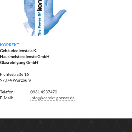
KORREKT
Gebäudedienste e.K.
Hausmeisterdienste GmbH
Glasreinigung GmbH
Fichtestraße 16
97074 Würzburg
Telefon:
0931 4537470
E-Mail:
info@korrekt-grasser.de