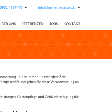
0931 4537470
info@korrekt-grasser.de
ÜBER UNS
REFERENZEN
JOBS
KONTAKT
ndsetzung - einer Immobilie erfordert Zeit,
 Kerngeschäft und geben Sie diese Verantwortung an
leistungen,
Gartenpflege
und
Gebäudereinigung
für