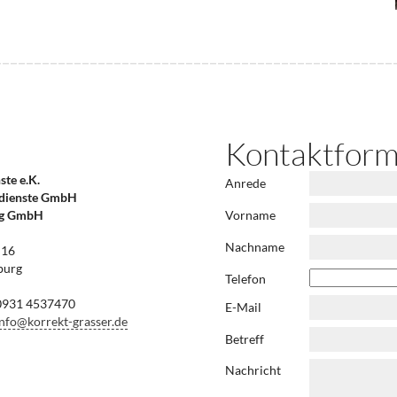
Kontaktform
te e.K.
Anrede
dienste GmbH
ng GmbH
Vorname
Nachname
 16
burg
Telefon
931 4537470
E-Mail
info@korrekt-grasser.de
Betreff
Nachricht