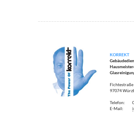
KORREKT
Gebäudediens
Hausmeister
Glasreinigu
Fichtestraße
97074 Würz
Telefon:
0
E-Mail: